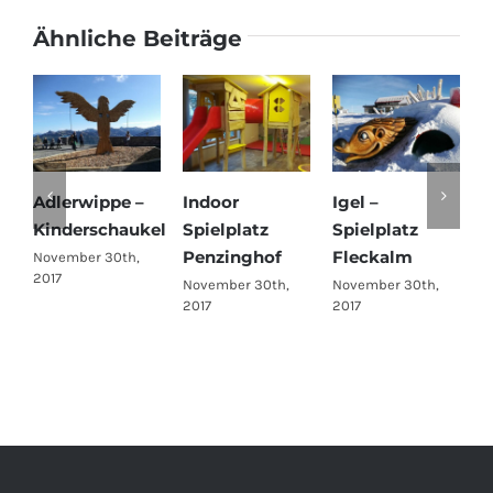
Ähnliche Beiträge
Adlerwippe –
Indoor
Igel –
N
Kinderschaukel
Spielplatz
Spielplatz
–
Penzinghof
Fleckalm
P
November 30th,
2017
Ü
November 30th,
November 30th,
2017
2017
N
2