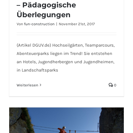
Niederseilgärten – Motorik –
– Pädagogische
Pädagogische Überlegungen
Überlegungen
Von
fun-construction
|
November 21st, 2017
(Artikel DGUV.de) Hochseilgärten, Teamparcours,
Abenteuerparks liegen im Trend! Sie entstehen
an Hotels, Jugendherbergen und Jugendheimen,
in Landschaftsparks
Weiterlesen
0