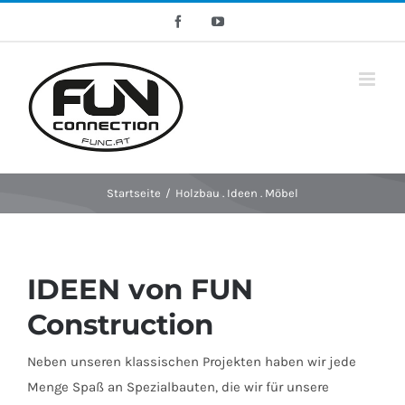
Skip
Facebook
YouTube
to
content
Startseite
/
Holzbau . Ideen . Möbel
IDEEN von FUN
Construction
Neben unseren klassischen Projekten haben wir jede
Menge Spaß an Spezialbauten, die wir für unsere