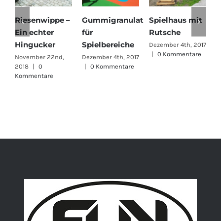
Riesenwippe –
Gummigranulat
Spielhaus mit
Hä
Ein echter
für
Rutsche
mi
Hingucker
Spielbereiche
Dezember 4th, 2017
Dez
|
0 Kommentare
|
November 22nd,
Dezember 4th, 2017
2018
|
0
|
0 Kommentare
Kommentare