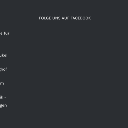
FOLGE UNS AUF FACEBOOK
e für
ukel
ghof
alm
ik –
ngen