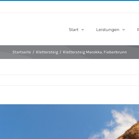
Start
Leistungen
Startseite
/
Klettersteig
/
Klettersteig Marokka, Fieberbrunn