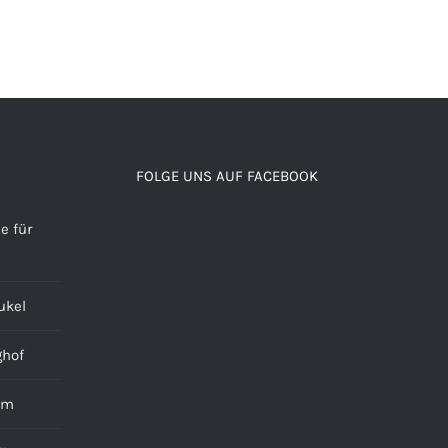
FOLGE UNS AUF FACEBOOK
e für
ukel
ghof
alm